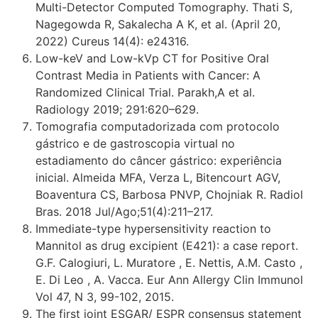
Multi-Detector Computed Tomography. Thati S,
Nagegowda R, Sakalecha A K, et al. (April 20,
2022) Cureus 14(4): e24316.
Low-keV and Low-kVp CT for Positive Oral
Contrast Media in Patients with Cancer: A
Randomized Clinical Trial. Parakh,A et al.
Radiology 2019; 291:620–629.
Tomografia computadorizada com protocolo
gástrico e de gastroscopia virtual no
estadiamento do câncer gástrico: experiência
inicial. Almeida MFA, Verza L, Bitencourt AGV,
Boaventura CS, Barbosa PNVP, Chojniak R. Radiol
Bras. 2018 Jul/Ago;51(4):211–217.
Immediate-type hypersensitivity reaction to
Mannitol as drug excipient (E421): a case report.
G.F. Calogiuri, L. Muratore , E. Nettis, A.M. Casto ,
E. Di Leo , A. Vacca. Eur Ann Allergy Clin Immunol
Vol 47, N 3, 99-102, 2015.
The first joint ESGAR/ ESPR consensus statement