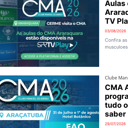
Aulas
Arara
TV Pl
03/08/2026
Confira as
musculoes
Clube Man
CMA A
progra
tudo o
saber
29/07/2026