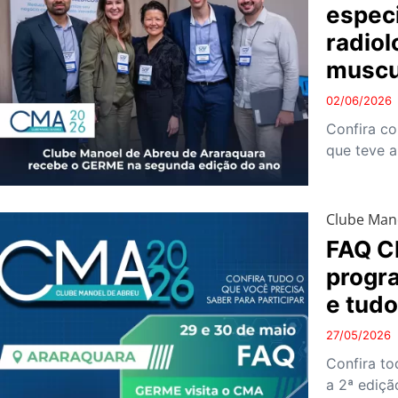
especi
radiol
muscu
02/06/2026
Confira co
que teve 
Clube Man
FAQ C
progr
e tudo
27/05/2026
Confira to
a 2ª ediçã