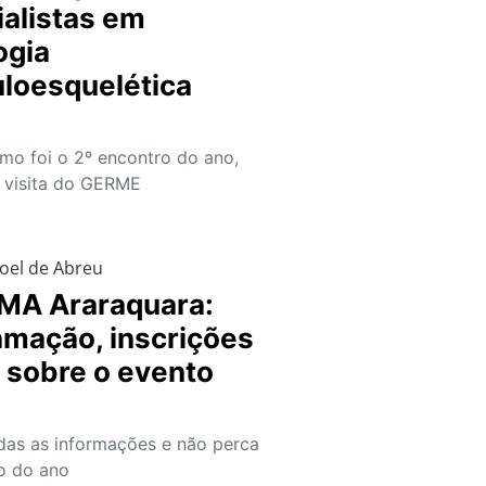
alistas em
ogia
loesquelética
mo foi o 2º encontro do ano,
a visita do GERME
oel de Abreu
MA Araraquara:
amação, inscrições
 sobre o evento
das as informações e não perca
o do ano