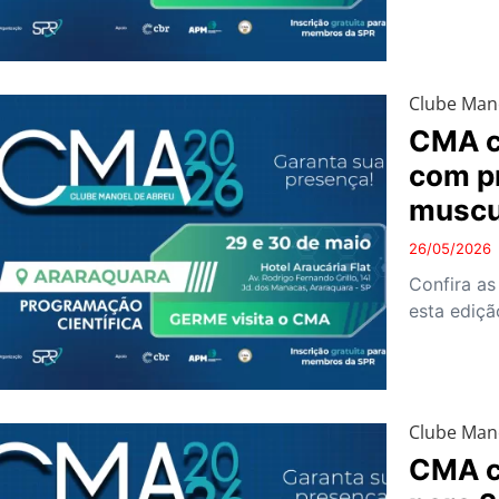
Clube Man
CMA c
com p
muscu
26/05/2026
Confira as
esta ediçã
Clube Man
CMA c