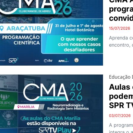
progr
convid
15/07/2026
Aprenda c
encontro, 
Educação D
Aulas 
podem
SPR T
03/07/2026
A programa
integra o 