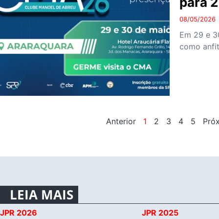
para 2
08/05/2026
Em 29 e 3
como anfit
Anterior
1
2
3
4
5
Pró
LEIA MAIS
JPR 2026
JPR 2025