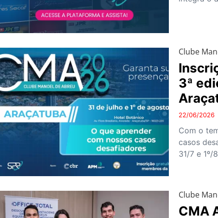
Clube Man
Inscri
3ª ed
Araça
22/06/2026
Com o tem
casos desa
31/7 e 1º/
Clube Man
CMA A