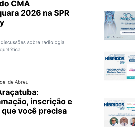
 do CMA
quara 2026 na SPR
ay
 discussões sobre radiologia
quelética
oel de Abreu
raçatuba:
mação, inscrição e
 que você precisa