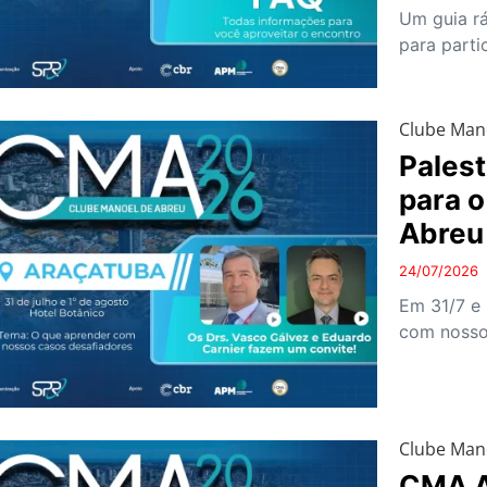
Um guia r
para parti
Clube Man
Pales
para 
Abreu
24/07/2026
Em 31/7 e 
com nosso
Clube Man
CMA A