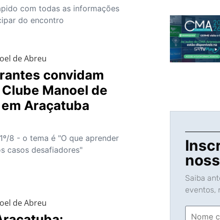
ápido com todas as informações
cipar do encontro
oel de Abreu
trantes convidam
o Clube Manoel de
 em Araçatuba
1º/8 - o tema é "O que aprender
Insc
s casos desafiadores"
noss
Saiba an
eventos, n
oel de Abreu
raçatuba: