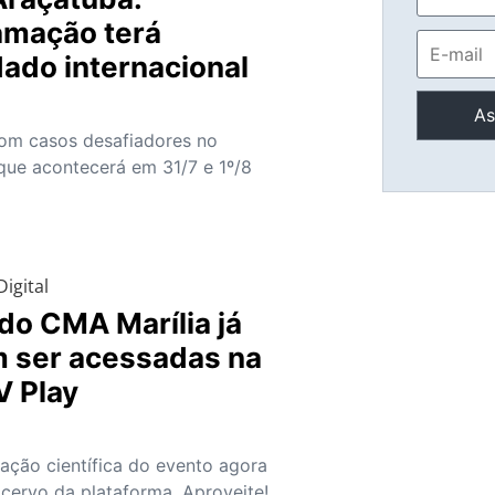
amação terá
ado internacional
om casos desafiadores no
que acontecerá em 31/7 e 1º/8
igital
do CMA Marília já
 ser acessadas na
V Play
ção científica do evento agora
acervo da plataforma. Aproveite!