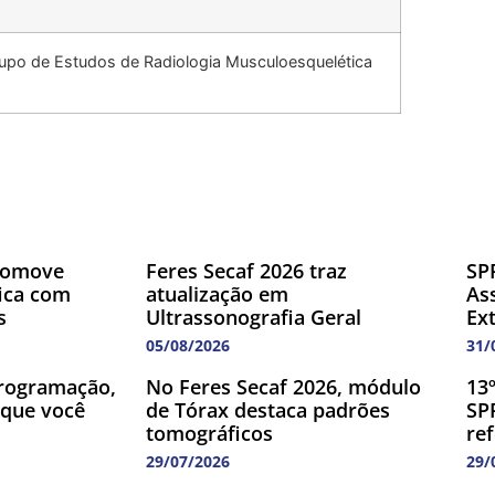
upo de Estudos de Radiologia Musculoesquelética
romove
Feres Secaf 2026 traz
SP
fica com
atualização em
As
s
Ultrassonografia Geral
Ex
05/08/2026
31/
rogramação,
No Feres Secaf 2026, módulo
13
 que você
de Tórax destaca padrões
SP
tomográficos
re
29/07/2026
29/