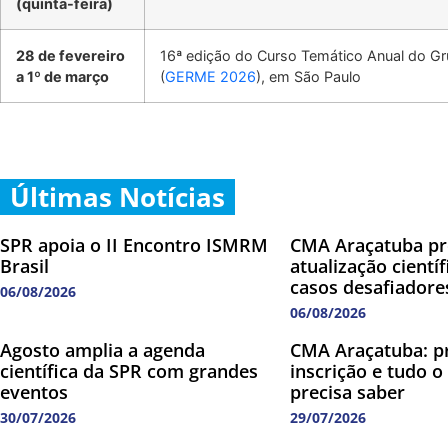
(quinta-feira)
28 de fevereiro
16ª edição do Curso Temático Anual do Gr
a 1º de março
(
GERME 2026
), em São Paulo
Últimas Notícias
SPR apoia o II Encontro ISMRM
CMA Araçatuba p
Brasil
atualização cientí
casos desafiadore
06/08/2026
06/08/2026
Agosto amplia a agenda
CMA Araçatuba: p
científica da SPR com grandes
inscrição e tudo o
eventos
precisa saber
30/07/2026
29/07/2026