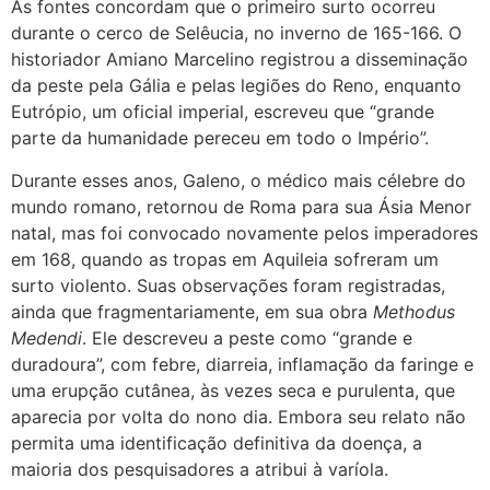
As fontes concordam que o primeiro surto ocorreu
durante o cerco de Selêucia, no inverno de 165-166. O
historiador Amiano Marcelino registrou a disseminação
da peste pela Gália e pelas legiões do Reno, enquanto
Eutrópio, um oficial imperial, escreveu que “grande
parte da humanidade pereceu em todo o Império”.
Durante esses anos, Galeno, o médico mais célebre do
mundo romano, retornou de Roma para sua Ásia Menor
natal, mas foi convocado novamente pelos imperadores
em 168, quando as tropas em Aquileia sofreram um
surto violento. Suas observações foram registradas,
ainda que fragmentariamente, em sua obra
Methodus
Medendi
. Ele descreveu a peste como “grande e
duradoura”, com febre, diarreia, inflamação da faringe e
uma erupção cutânea, às vezes seca e purulenta, que
aparecia por volta do nono dia. Embora seu relato não
permita uma identificação definitiva da doença, a
maioria dos pesquisadores a atribui à varíola.