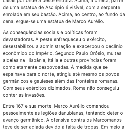
casas por onde a peste entrará. Acima, à direita, parte
de uma estátua de Asclépio é visível, com a serpente
enrolada em seu bastão. Acima, ao centro, ao fundo da
cena, ergue-se uma estátua de Marco Aurélio.
As consequências sociais e políticas foram
devastadoras. A peste enfraqueceu o exército,
desestabilizou a administração e exacerbou o declínio
econômico do Império. Segundo Paulo Orósio, muitas
aldeias na Hispânia, Itália e outras províncias foram
completamente despovoadas. À medida que se
espalhava para o norte, atingiu até mesmo os povos
germânicos e gauleses além das fronteiras romanas.
Com seus exércitos dizimados, Roma não conseguiu
conter as invasões.
Entre 167 e sua morte, Marco Aurélio comandou
pessoalmente as legiões danubianas, tentando deter o
avanço germânico. A ofensiva contra os Marcomanos
teve de ser adiada devido à falta de tropas. Em meio a