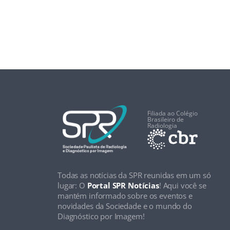
Filiada ao Colégio
Brasileiro de
Radiologia
Todas as notícias da SPR reunidas em um só
lugar: O
Portal SPR Notícias
! Aqui você se
mantém informado sobre os eventos e
novidades da Sociedade e o mundo do
Diagnóstico por Imagem!