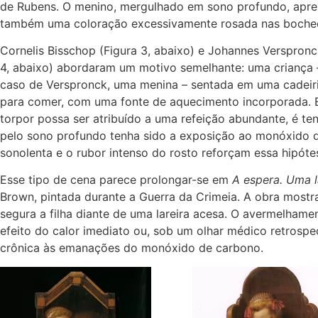
de Rubens. O menino, mergulhado em sono profundo, apre
também uma coloração excessivamente rosada nas boche
Cornelis Bisschop
(Figura 3, abaixo) e
Johannes Verspronc
4, abaixo) abordaram um motivo semelhante: uma criança 
caso de Verspronck, uma menina – sentada em uma cadeiri
para comer, com uma fonte de aquecimento incorporada.
torpor possa ser atribuído a uma refeição abundante, é te
pelo sono profundo tenha sido a exposição ao monóxido 
sonolenta e o rubor intenso do rosto reforçam essa hipóte
Esse tipo de cena parece prolongar-se em
A espera. Uma l
Brown
, pintada durante a Guerra da Crimeia. A obra most
segura a filha diante de uma lareira acesa. O avermelham
efeito do calor imediato ou, sob um olhar médico retrospe
crônica às emanações do monóxido de carbono.