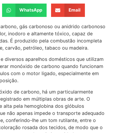
WhatsApp
Email
rbono, gás carbonoso ou anidrido carbonoso
lor, inodoro e altamente tóxico, capaz de
das. É produzido pela combustão incompleta
ne, carvão, petróleo, tabaco ou madeira.
e diversos aparelhos domésticos que utilizam
gerar monóxido de carbono quando funcionam
culos com o motor ligado, especialmente em
posição.
nóxido de carbono, há um particularmente
 registrado em múltiplas obras de arte. O
e alta pela hemoglobina dos glóbulos
 que não apenas impede o transporte adequado
 conferindo-lhe um tom rutilante, entre o
 coloração rosada dos tecidos, de modo que o