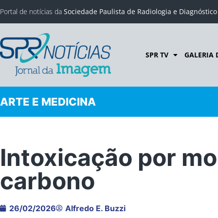
Portal de notícias da
Sociedade Paulista de Radiologia e Diagnóstic
SPR TV
GALERIA 
ARTE E MEDICINA
Intoxicação por m
carbono
26/02/2026
Alfredo E. Buzzi