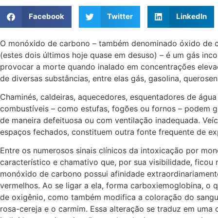
Facebook
Twitter
LinkedIn
O monóxido de carbono – também denominado óxido de ca
(estes dois últimos hoje quase em desuso) – é um gás inco
provocar a morte quando inalado em concentrações eleva
de diversas substâncias, entre elas gás, gasolina, querose
Chaminés, caldeiras, aquecedores, esquentadores de água 
combustíveis – como estufas, fogões ou fornos – podem 
de maneira defeituosa ou com ventilação inadequada. Veí
espaços fechados, constituem outra fonte frequente de ex
Entre os numerosos sinais clínicos da intoxicação por mo
característico e chamativo que, por sua visibilidade, ficou
monóxido de carbono possui afinidade extraordinariament
vermelhos. Ao se ligar a ela, forma carboxiemoglobina, o
de oxigênio, como também modifica a coloração do sangue,
rosa-cereja e o carmim. Essa alteração se traduz em uma