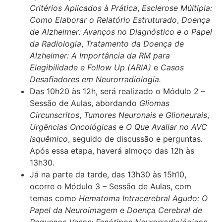
Critérios Aplicados à Prática
,
Esclerose Múltipla:
Como Elaborar o Relatório Estruturado
,
Doença
de Alzheimer: Avanços no Diagnóstico e o Papel
da Radiologia
,
Tratamento da Doença de
Alzheimer: A Importância da RM para
Elegibilidade e Follow Up (ARIA)
e
Casos
Desafiadores em Neurorradiologia.
Das 10h20 às 12h, será realizado o Módulo 2 –
Sessão de Aulas, abordando
Gliomas
Circunscritos
,
Tumores Neuronais e Glioneurais
,
Urgências Oncológicas
e
O Que Avaliar no AVC
Isquêmico
, seguido de discussão e perguntas.
Após essa etapa, haverá almoço das 12h às
13h30.
Já na parte da tarde, das 13h30 às 15h10,
ocorre o Módulo 3 – Sessão de Aulas, com
temas como
Hematoma Intracerebral Agudo: O
Papel da Neuroimagem
e
Doença Cerebral de
Pequenos Vasos: Fenótipos Neurorradiológicos
,