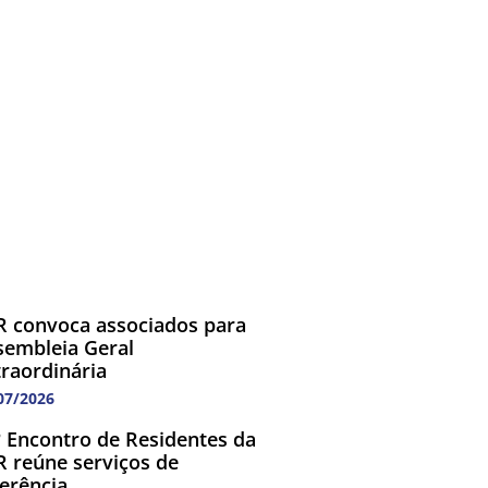
R convoca associados para
sembleia Geral
traordinária
07/2026
º Encontro de Residentes da
R reúne serviços de
ferência