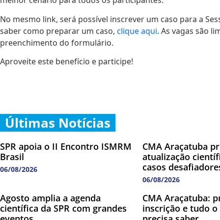
melhor cenário para todos os participantes.
No mesmo link, será possível inscrever um caso para a Se
saber como preparar um caso,
clique aqui
. As vagas são l
preenchimento do formulário.
Aproveite este benefício e participe!
Últimas Notícias
SPR apoia o II Encontro ISMRM
CMA Araçatuba p
Brasil
atualização cientí
casos desafiadore
06/08/2026
06/08/2026
Agosto amplia a agenda
CMA Araçatuba: p
científica da SPR com grandes
inscrição e tudo o
eventos
precisa saber