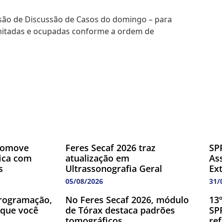
ssão de Discussão de Casos do domingo – para
imitadas e ocupadas conforme a ordem de
romove
Feres Secaf 2026 traz
SP
fica com
atualização em
As
s
Ultrassonografia Geral
Ex
05/08/2026
31/
rogramação,
No Feres Secaf 2026, módulo
13
 que você
de Tórax destaca padrões
SP
tomográficos
re