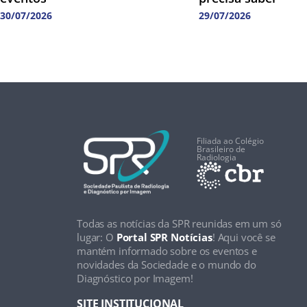
30/07/2026
29/07/2026
Filiada ao Colégio
Brasileiro de
Radiologia
Todas as notícias da SPR reunidas em um só
lugar: O
Portal SPR Notícias
! Aqui você se
mantém informado sobre os eventos e
novidades da Sociedade e o mundo do
Diagnóstico por Imagem!
SITE INSTITUCIONAL