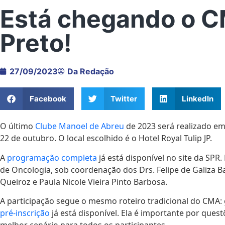
Está chegando o C
Preto!
27/09/2023
Da Redação
Facebook
Twitter
LinkedIn
O último
Clube Manoel de Abreu
de 2023 será realizado em 
22 de outubro. O local escolhido é o Hotel Royal Tulip JP.
A
programação completa
já está disponível no site da SP
de Oncologia, sob coordenação dos Drs. Felipe de Galiza 
Queiroz e Paula Nicole Vieira Pinto Barbosa.
A participação segue o mesmo roteiro tradicional do CMA:
pré-inscrição
já está disponível. Ela é importante por quest