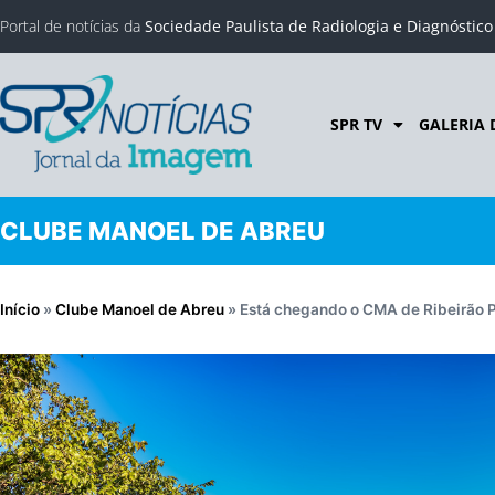
Portal de notícias da
Sociedade Paulista de Radiologia e Diagnóstic
SPR TV
GALERIA 
CLUBE MANOEL DE ABREU
Início
»
Clube Manoel de Abreu
»
Está chegando o CMA de Ribeirão P