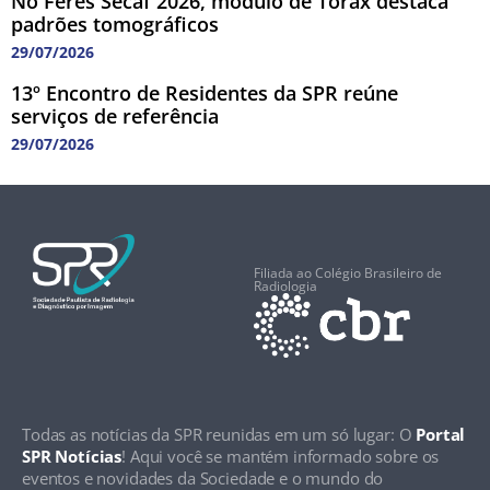
No Feres Secaf 2026, módulo de Tórax destaca
padrões tomográficos
29/07/2026
13º Encontro de Residentes da SPR reúne
serviços de referência
29/07/2026
Filiada ao Colégio Brasileiro de
Radiologia
Todas as notícias da SPR reunidas em um só lugar: O
Portal
SPR Notícias
! Aqui você se mantém informado sobre os
eventos e novidades da Sociedade e o mundo do