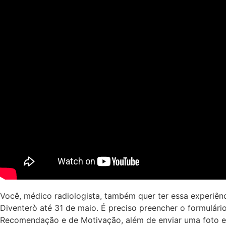
Você, médico radiologista, também quer ter essa experiên
Diventerò até 31 de maio. É preciso preencher o formulári
Recomendação e de Motivação, além de enviar uma foto e