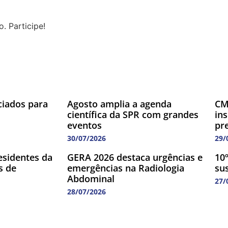
. Participe!
ciados para
Agosto amplia a agenda
CM
científica da SPR com grandes
in
eventos
pr
30/07/2026
29/
esidentes da
GERA 2026 destaca urgências e
10º
s de
emergências na Radiologia
su
Abdominal
27/
28/07/2026