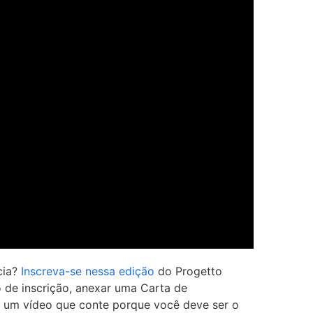
cia?
Inscreva-se nessa edição
do Progetto
o de inscrição, anexar uma Carta de
 um vídeo que conte porque você deve ser o