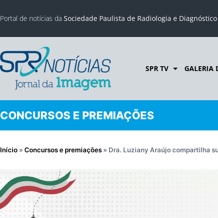
Portal de notícias da
Sociedade Paulista de Radiologia e Diagnóstic
SPR TV
GALERIA 
CONCURSOS E PREMIAÇÕES
Início
»
Concursos e premiações
»
Dra. Luziany Araújo compartilha s