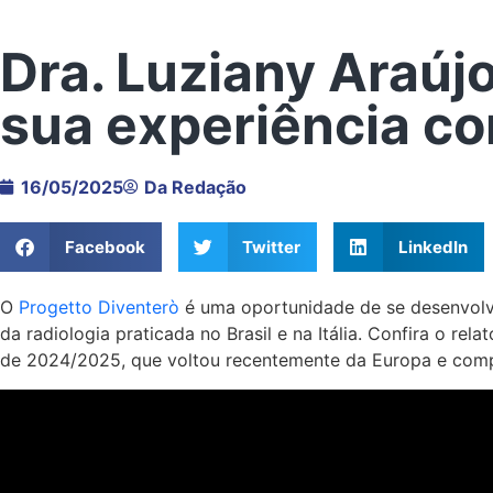
Dra. Luziany Araúj
sua experiência co
16/05/2025
Da Redação
Facebook
Twitter
LinkedIn
O
Progetto Diventerò
é uma oportunidade de se desenvolve
da radiologia praticada no Brasil e na Itália. Confira o re
de 2024/2025, que voltou recentemente da Europa e compa