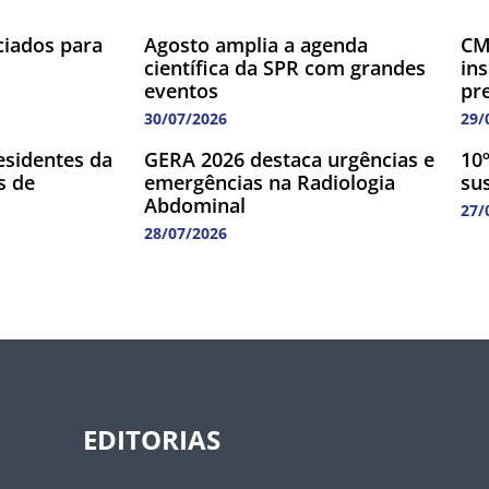
ciados para
Agosto amplia a agenda
CM
científica da SPR com grandes
in
eventos
pr
30/07/2026
29/
esidentes da
GERA 2026 destaca urgências e
10º
s de
emergências na Radiologia
su
Abdominal
27/
28/07/2026
EDITORIAS