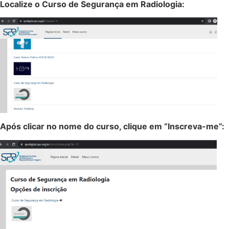
Localize o Curso de Segurança em Radiologia:
Após clicar no nome do curso, clique em “Inscreva-me”: