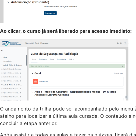
Ao clicar, o curso já será liberado para acesso imediato:
O andamento da trilha pode ser acompanhado pelo menu à 
atalho para localizar a última aula cursada. O conteúdo ai
concluir a etapa anterior.
Após assistir a todas as aulas e fazer os quizzes, ficará d