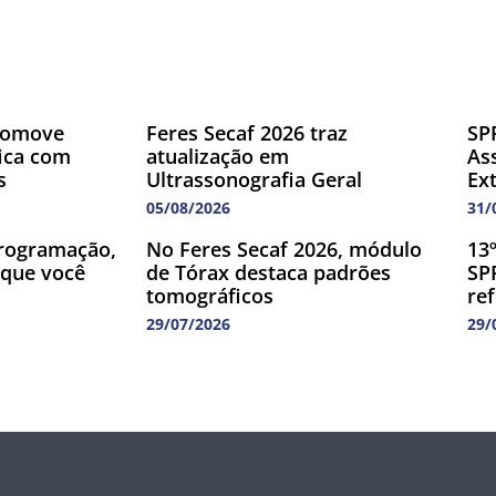
romove
Feres Secaf 2026 traz
SP
fica com
atualização em
As
s
Ultrassonografia Geral
Ex
05/08/2026
31/
rogramação,
No Feres Secaf 2026, módulo
13
 que você
de Tórax destaca padrões
SP
tomográficos
re
29/07/2026
29/