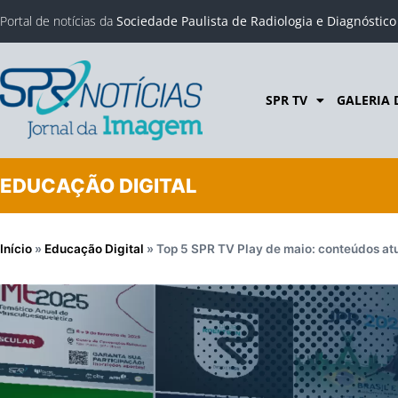
Portal de notícias da
Sociedade Paulista de Radiologia e Diagnóstic
SPR TV
GALERIA 
EDUCAÇÃO DIGITAL
Início
»
Educação Digital
»
Top 5 SPR TV Play de maio: conteúdos atu