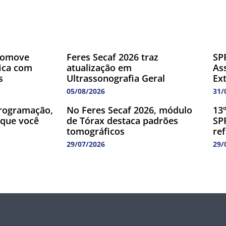
romove
Feres Secaf 2026 traz
SP
fica com
atualização em
As
s
Ultrassonografia Geral
Ex
05/08/2026
31/
rogramação,
No Feres Secaf 2026, módulo
13
 que você
de Tórax destaca padrões
SP
tomográficos
re
29/07/2026
29/