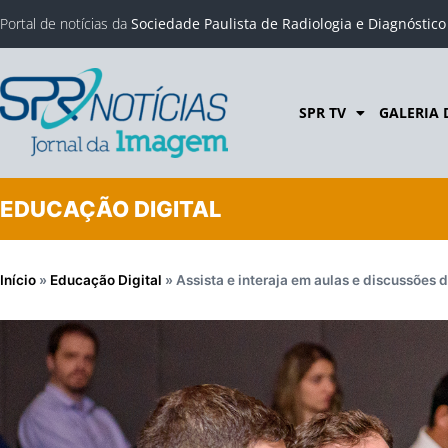
Portal de notícias da
Sociedade Paulista de Radiologia e Diagnóstic
SPR TV
GALERIA 
EDUCAÇÃO DIGITAL
Início
»
Educação Digital
»
Assista e interaja em aulas e discussões 