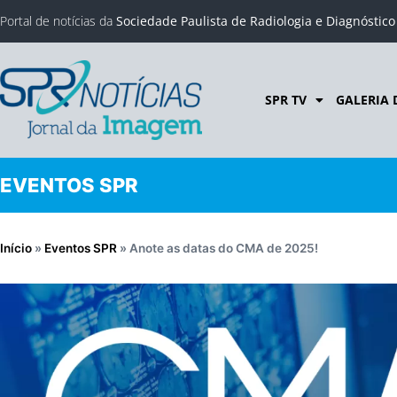
Portal de notícias da
Sociedade Paulista de Radiologia e Diagnóstic
SPR TV
GALERIA 
EVENTOS SPR
Início
»
Eventos SPR
»
Anote as datas do CMA de 2025!