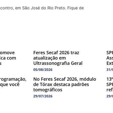
ncontro, em São José do Rio Preto. Fique de
romove
Feres Secaf 2026 traz
SP
fica com
atualização em
As
s
Ultrassonografia Geral
Ex
05/08/2026
31/
rogramação,
No Feres Secaf 2026, módulo
13
 que você
de Tórax destaca padrões
SP
tomográficos
re
29/07/2026
29/