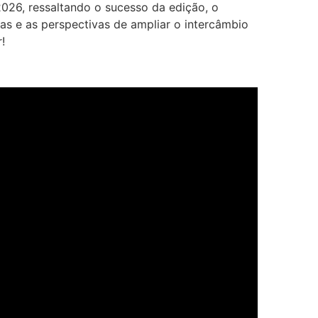
026, ressaltando o sucesso da edição, o
cas e as perspectivas de ampliar o intercâmbio
!