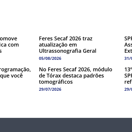
romove
Feres Secaf 2026 traz
SP
fica com
atualização em
As
s
Ultrassonografia Geral
Ex
05/08/2026
31/
rogramação,
No Feres Secaf 2026, módulo
13
 que você
de Tórax destaca padrões
SP
tomográficos
re
29/07/2026
29/