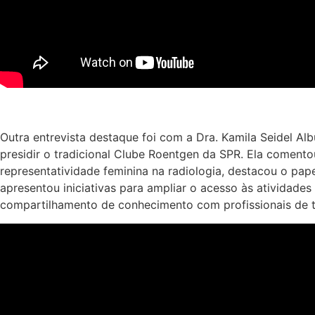
Outra entrevista destaque foi com a Dra. Kamila Seidel Al
presidir o tradicional Clube Roentgen da SPR. Ela coment
representatividade feminina na radiologia, destacou o pap
apresentou iniciativas para ampliar o acesso às atividade
compartilhamento de conhecimento com profissionais de t