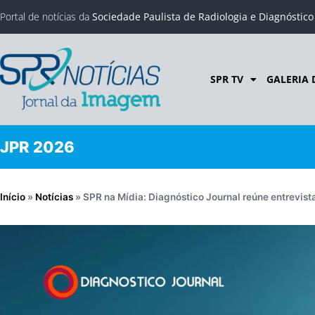
Portal de notícias da
Sociedade Paulista de Radiologia e Diagnóstic
SPR TV
GALERIA 
JPR 2026
Início
»
Notícias
»
SPR na Mídia: Diagnóstico Journal reúne entrevis