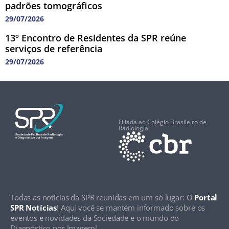
padrões tomográficos
29/07/2026
13º Encontro de Residentes da SPR reúne
serviços de referência
29/07/2026
Filiada ao Colégio Brasileiro de
Radiologia
Todas as notícias da SPR reunidas em um só lugar: O
Portal
SPR Notícias
! Aqui você se mantém informado sobre os
eventos e novidades da Sociedade e o mundo do
Diagnóstico por Imagem!