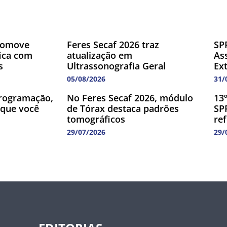
romove
Feres Secaf 2026 traz
SP
fica com
atualização em
As
s
Ultrassonografia Geral
Ex
05/08/2026
31/
rogramação,
No Feres Secaf 2026, módulo
13
 que você
de Tórax destaca padrões
SP
tomográficos
re
29/07/2026
29/