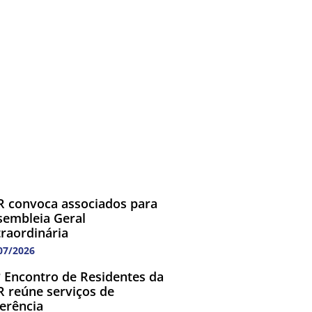
R convoca associados para
sembleia Geral
traordinária
07/2026
º Encontro de Residentes da
R reúne serviços de
ferência