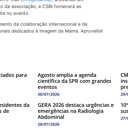
o da associação, a CSBI fornecerá as
ita no evento.
mento da colaboração internacional e de
sionais dedicados à Imagem da Mama. Aproveite!
ciados para
Agosto amplia a agenda
CM
científica da SPR com grandes
in
eventos
pr
30/07/2026
29/
esidentes da
GERA 2026 destaca urgências e
10º
s de
emergências na Radiologia
su
Abdominal
27/
28/07/2026