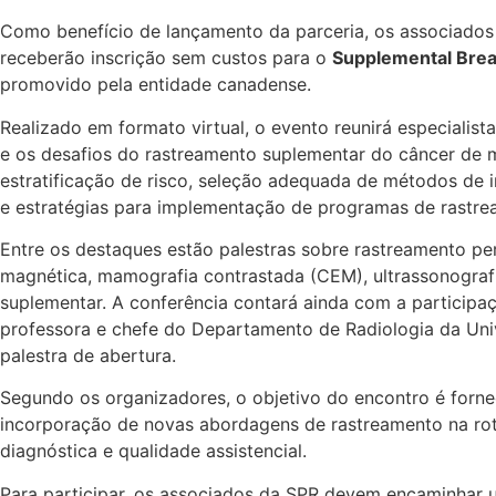
Como benefício de lançamento da parceria, os associados
receberão inscrição sem custos para o
Supplemental Bre
promovido pela entidade canadense.
Realizado em formato virtual, o evento reunirá especialist
e os desafios do rastreamento suplementar do câncer d
estratificação de risco, seleção adequada de métodos de
e estratégias para implementação de programas de rastre
Entre os destaques estão palestras sobre rastreamento pe
magnética, mamografia contrastada (CEM), ultrassonograf
suplementar. A conferência contará ainda com a participaçã
professora e chefe do Departamento de Radiologia da Un
palestra de abertura.
Segundo os organizadores, o objetivo do encontro é forne
incorporação de novas abordagens de rastreamento na roti
diagnóstica e qualidade assistencial.
Para participar, os associados da SPR devem encaminhar u