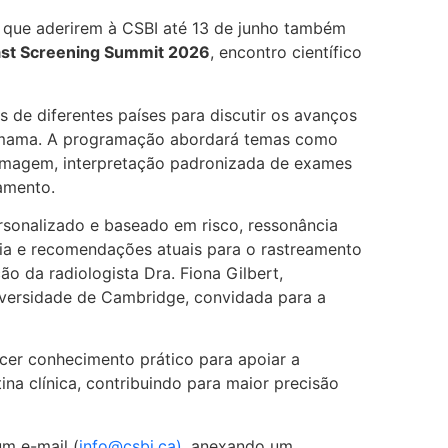
 que aderirem à CSBI até 13 de junho também
ast Screening Summit 2026
, encontro científico
as de diferentes países para discutir os avanços
e mama. A programação abordará temas como
 imagem, interpretação padronizada de exames
amento.
rsonalizado e baseado em risco, ressonância
ia e recomendações atuais para o rastreamento
o da radiologista Dra. Fiona Gilbert,
iversidade de Cambridge, convidada para a
cer conhecimento prático para apoiar a
na clínica, contribuindo para maior precisão
m e-mail (
info@csbi.ca)
, anexando um