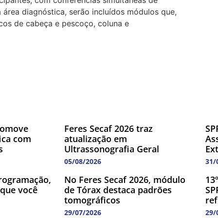
icipantes, com conferências simultâneas de
 área diagnóstica, serão incluídos módulos que,
icos de cabeça e pescoço, coluna e
romove
Feres Secaf 2026 traz
SP
fica com
atualização em
As
s
Ultrassonografia Geral
Ex
05/08/2026
31/
rogramação,
No Feres Secaf 2026, módulo
13
 que você
de Tórax destaca padrões
SP
tomográficos
re
29/07/2026
29/