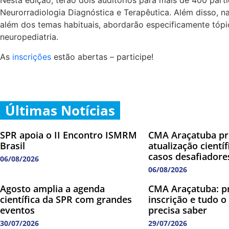
Nesta edição, terão dois auditórios para mais de 400 part
Neurorradiologia Diagnóstica e Terapêutica. Além disso, na
além dos temas habituais, abordarão especificamente tóp
neuropediatria.
As
inscrições
estão abertas – participe!
Últimas Notícias
SPR apoia o II Encontro ISMRM
CMA Araçatuba p
Brasil
atualização cientí
casos desafiadore
06/08/2026
06/08/2026
Agosto amplia a agenda
CMA Araçatuba: p
científica da SPR com grandes
inscrição e tudo o
eventos
precisa saber
30/07/2026
29/07/2026