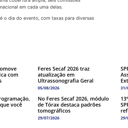
 uma cobertura ampla, seis comissões
rnacional em cada uma delas.
é o dia do evento, com taxas para diversas
romove
Feres Secaf 2026 traz
SP
fica com
atualização em
As
s
Ultrassonografia Geral
Ex
05/08/2026
31/
rogramação,
No Feres Secaf 2026, módulo
13
 que você
de Tórax destaca padrões
SP
tomográficos
re
29/07/2026
29/