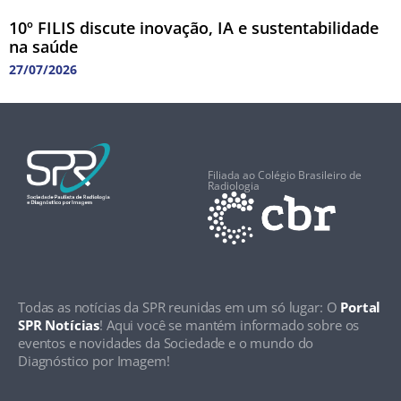
10º FILIS discute inovação, IA e sustentabilidade
na saúde
27/07/2026
Filiada ao Colégio Brasileiro de
Radiologia
Todas as notícias da SPR reunidas em um só lugar: O
Portal
SPR Notícias
! Aqui você se mantém informado sobre os
eventos e novidades da Sociedade e o mundo do
Diagnóstico por Imagem!