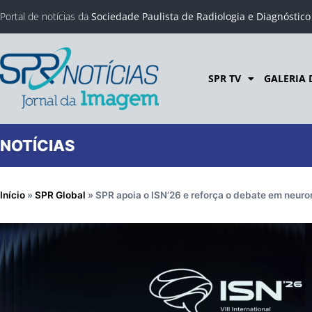
Portal de notícias da
Sociedade Paulista de Radiologia e Diagnóstic
SPR TV
GALERIA 
NOTÍCIAS
Início
»
SPR Global
»
SPR apoia o ISN’26 e reforça o debate em neuro