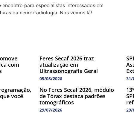
 encontro para especialistas interessados em
uras da neurorradiologia. Nos vemos lá!
romove
Feres Secaf 2026 traz
SP
fica com
atualização em
As
s
Ultrassonografia Geral
Ex
05/08/2026
31/
rogramação,
No Feres Secaf 2026, módulo
13
 que você
de Tórax destaca padrões
SP
tomográficos
re
29/07/2026
29/