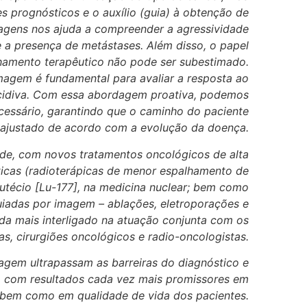
es prognósticos e o auxílio (guia) à obtenção de
magens nos ajuda a compreender a agressividade
e a presença de metástases. Além disso, o papel
amento terapêutico não pode ser subestimado.
magem é fundamental para avaliar a resposta ao
ecidiva. Com essa abordagem proativa, podemos
ecessário, garantindo que o caminho do paciente
 ajustado de acordo com a evolução da doença.
de, com novos tratamentos oncológicos de alta
ticas (radioterápicas de menor espalhamento de
técio [Lu-177], na medicina nuclear; bem como
guiadas por imagem – ablações, eletroporações e
da mais interligado na atuação conjunta com os
as, cirurgiões oncológicos e radio-oncologistas.
agem ultrapassam as barreiras do diagnóstico e
 com resultados cada vez mais promissores em
, bem como em qualidade de vida dos pacientes.