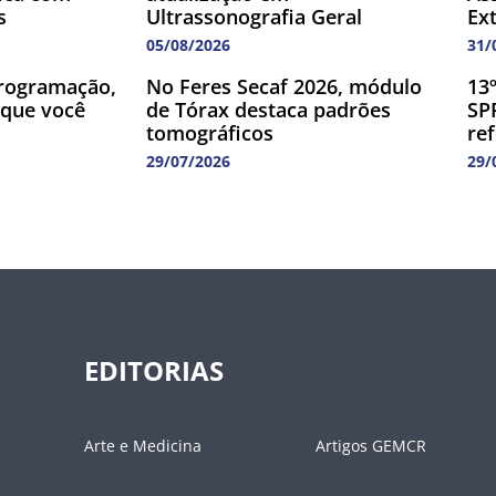
s
Ultrassonografia Geral
Ex
05/08/2026
31/
rogramação,
No Feres Secaf 2026, módulo
13
 que você
de Tórax destaca padrões
SP
tomográficos
re
29/07/2026
29/
EDITORIAS
Arte e Medicina
Artigos GEMCR