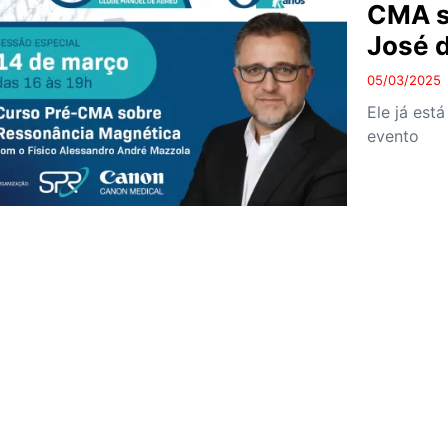
CMA s
José d
05/03/2025
Ele já est
evento