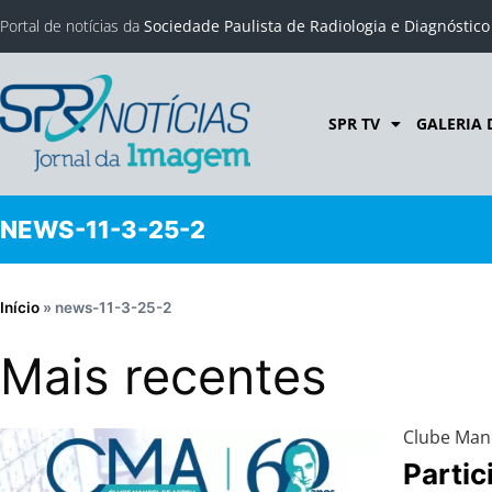
Portal de notícias da
Sociedade Paulista de Radiologia e Diagnóstic
SPR TV
GALERIA 
NEWS-11-3-25-2
Início
»
news-11-3-25-2
Mais recentes
Clube Man
Partic