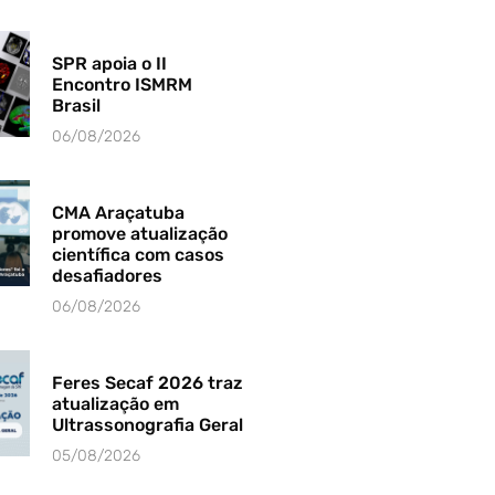
SPR apoia o II
Encontro ISMRM
Brasil
06/08/2026
CMA Araçatuba
promove atualização
científica com casos
desafiadores
06/08/2026
Feres Secaf 2026 traz
atualização em
Ultrassonografia Geral
05/08/2026