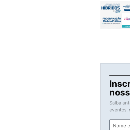
Insc
noss
Saiba an
eventos, n