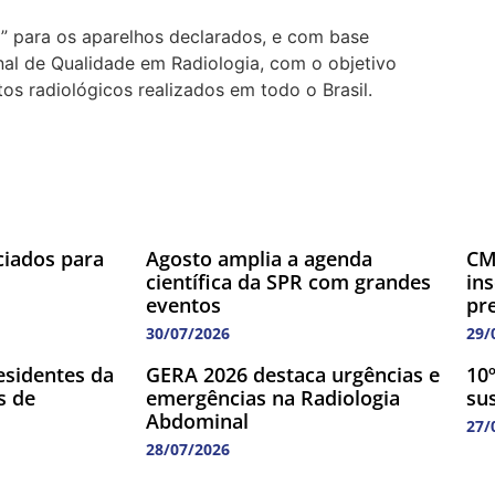
 para os aparelhos declarados, e com base
al de Qualidade em Radiologia, com o objetivo
os radiológicos realizados em todo o Brasil.
ciados para
Agosto amplia a agenda
CM
científica da SPR com grandes
in
eventos
pr
30/07/2026
29/
esidentes da
GERA 2026 destaca urgências e
10º
s de
emergências na Radiologia
su
Abdominal
27/
28/07/2026