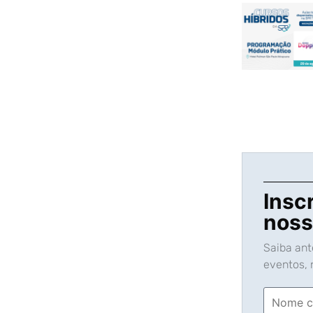
Insc
noss
Saiba an
eventos, n