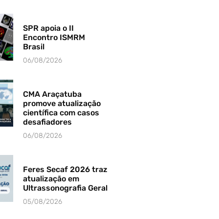
SPR apoia o II
Encontro ISMRM
Brasil
06/08/2026
CMA Araçatuba
promove atualização
científica com casos
desafiadores
06/08/2026
Feres Secaf 2026 traz
atualização em
Ultrassonografia Geral
05/08/2026