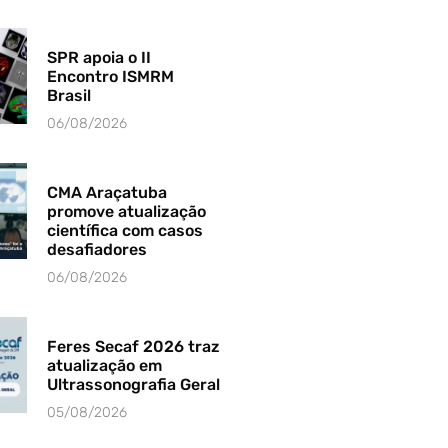
SPR apoia o II
Encontro ISMRM
Brasil
06/08/2026
CMA Araçatuba
promove atualização
científica com casos
desafiadores
06/08/2026
Feres Secaf 2026 traz
atualização em
Ultrassonografia Geral
05/08/2026