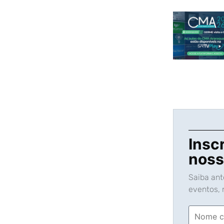
Insc
noss
Saiba an
eventos, n