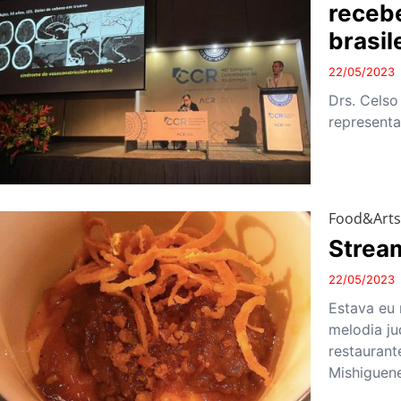
receb
brasil
22/05/2023
Drs. Celso
representa
Food&Art
Strea
22/05/2023
Estava eu 
melodia j
restaurant
Mishiguen