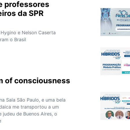
e professores
eiros da SPR
 Hygino e Nelson Caserta
ram o Brasil
s
m of consciousness
na Sala São Paulo, e uma bela
udaica me transportou a um
e judeu de Buenos Aires, o
e