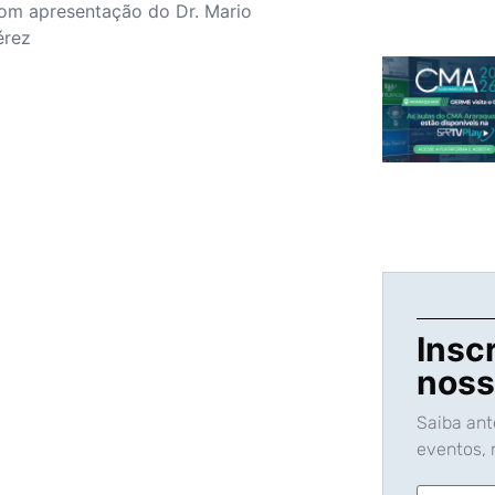
 com apresentação do Dr. Mario
érez
Insc
noss
Saiba an
eventos, n