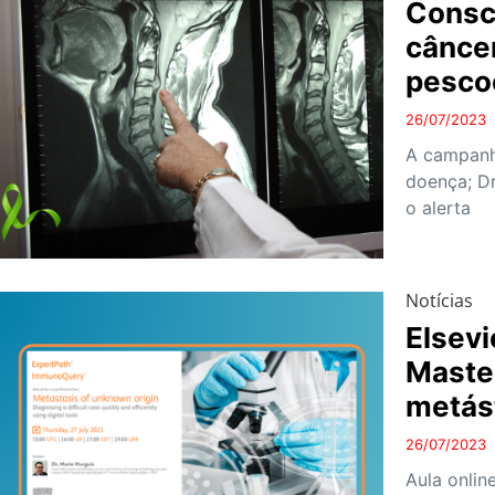
Consc
cânce
pesco
26/07/2023
A campanh
doença; Dr
o alerta
Notícias
Elsevi
Maste
metás
26/07/2023
Aula onlin