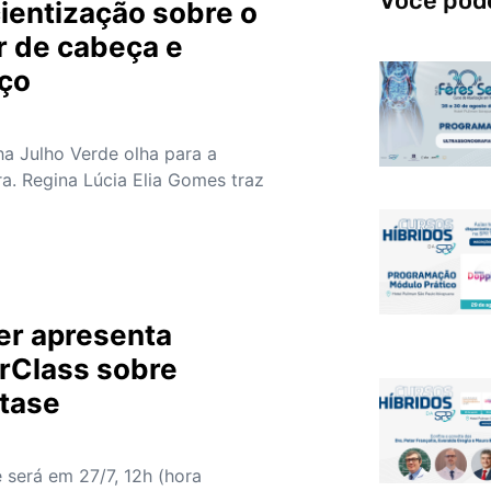
Você pode
ientização sobre o
r de cabeça e
ço
a Julho Verde olha para a
a. Regina Lúcia Elia Gomes traz
er apresenta
rClass sobre
tase
e será em 27/7, 12h (hora