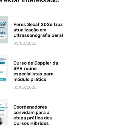
 estar interessado.
Feres Secaf 2026 traz
atualização em
Ultrassonografia Geral
05/08/2026
Curso de Doppler da
SPR reúne
especialistas para
módulo prático
05/08/2026
Coordenadores
convidam para a
etapa prática dos
Cursos Híbridos