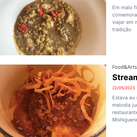
Em maio fi
comemorar
viajar em 
tradição
Food&Art
Strea
22/05/2023
Estava eu 
melodia j
restaurant
Mishiguen