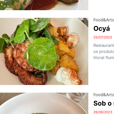
Food&Art
Ocyá
25/07/2023
Restaurant
os produto
litoral flu
Food&Art
Sob o 
26/06/2023