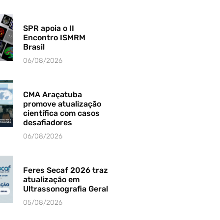
SPR apoia o II
Encontro ISMRM
Brasil
06/08/2026
CMA Araçatuba
promove atualização
científica com casos
desafiadores
06/08/2026
Feres Secaf 2026 traz
atualização em
Ultrassonografia Geral
05/08/2026