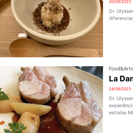
20/09/2023
Dr. Ulysse
diferencia
Food&Art
La Da
24/08/2023
Dr. Ulysse
experiênci
estrelas M