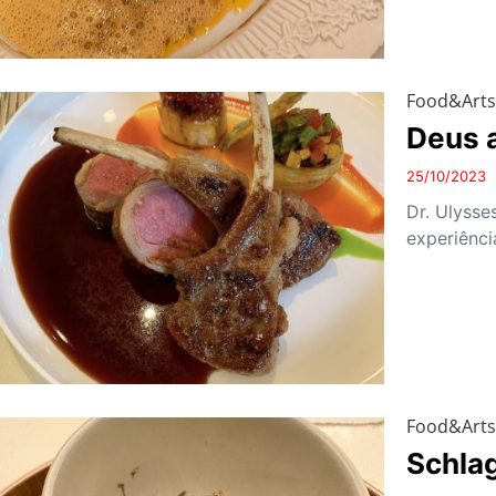
Food&Art
Deus 
25/10/2023
Dr. Ulysse
experiênci
Food&Art
Schla