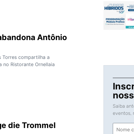
s
abandona Antônio
s Torres compartilha a
a no Ristorante Ornellaia
Insc
noss
Saiba an
eventos, n
s
ge die Trommel