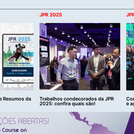
JPR 2025
JP
e Resumos da
Trabalhos condecorados da JPR
Con
2025: confira quais são!
e a