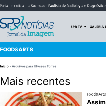
Portal de notícias da
Sociedade Paulista de Radiologia e Diagnóstic
SPR TV
GALERIA 
FOOD&ARTS
Início
»
Arquivos para Ulysses Torres
Mais recentes
Food&Art
Assim