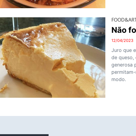
FOOD&AR
Não fo
12/04/2023
Juro que e
de queso,
generosa p
permitam-
modo.