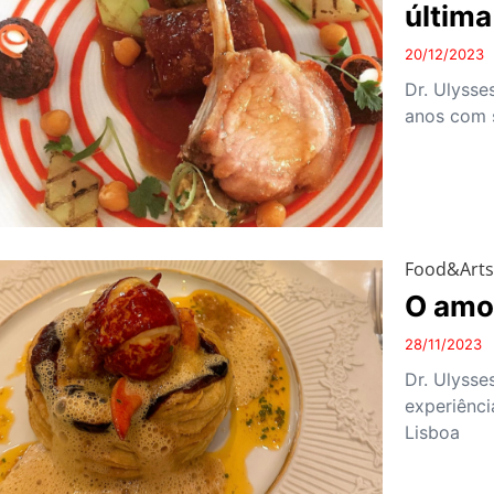
última
20/12/2023
Dr. Ulysse
anos com s
Food&Art
O amor
28/11/2023
Dr. Ulysse
experiênci
Lisboa