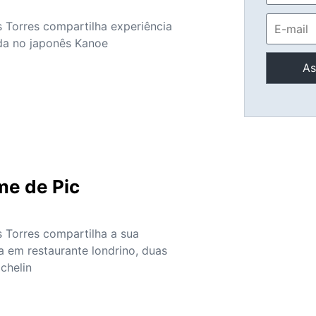
s Torres compartilha experiência
da no japonês Kanoe
s
me de Pic
s Torres compartilha a sua
a em restaurante londrino, duas
ichelin